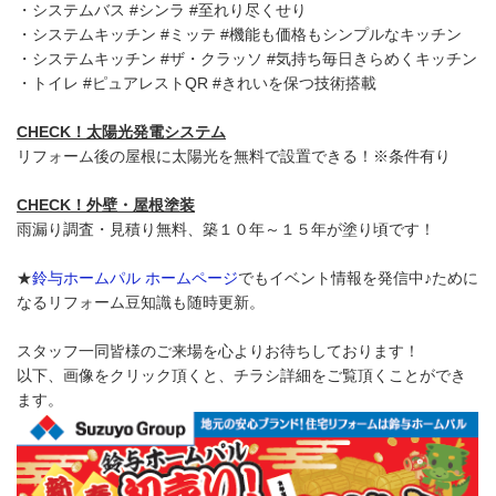
・システムバス #シンラ #至れり尽くせり
・システムキッチン #ミッテ #機能も価格もシンプルなキッチン
・システムキッチン #ザ・クラッソ #気持ち毎日きらめくキッチン
・トイレ #ピュアレストQR #きれいを保つ技術搭載
CHECK！太陽光発電システム
リフォーム後の屋根に太陽光を無料で設置できる！※条件有り
CHECK！外壁・屋根塗装
雨漏り調査・見積り無料、築１０年～１５年が塗り頃です！
★
鈴与ホームパル ホームページ
でもイベント情報を発信中♪ために
なるリフォーム豆知識も随時更新。
スタッフ一同皆様のご来場を心よりお待ちしております！
以下、画像をクリック頂くと、チラシ詳細をご覧頂くことができ
ます。