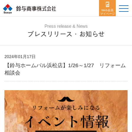
toggle
naviga
Web会員
マイページ
Press release & News
プレスリリース・お知らせ
2024年01月17日
【鈴与ホームパル浜松店】1/26～1/27 リフォーム
相談会