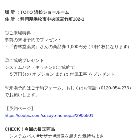
場 所 ：TOTO 浜松ショールーム
住 所 ：静岡県浜松市中央区宮竹町182-1
◎ご来場特典
事前の来場予約でプレゼント
・『杏林堂薬局』さんの商品券 1,000円分 (１軒1枚になります)
◎ご成約プレゼント
システムバス・キッチンのご成約で
・５万円分の オプション または 付属工事 をプレゼント
※来場予約はご予約フォーム、もしくはお電話（0120-054-273）
でお願いします。
【予約ページ】
https://coubic.com/suzuyo-homepal/2906501
CHECK！今回の目玉商品
・システムバス #サザナ #想像を超えた気持ちよさ