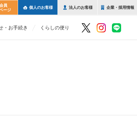
b会員
個人の
お客様
法人の
お客様
企業・
採用情報
ページ
せ・お手続き
くらしの便り