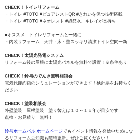
CHECK！トイレリフォーム
・トイレ #TOTO #ピュアレストQR #きれいを保つ技術搭載
・トイレ #TOTO #ネオレスト #超節水、キレイが長持ち
■オススメ トイレリフォームと一緒に
・内装リフォーム 天井・床・壁スッキリ清潔トイレ空間一新
CHECK！太陽光発電システム
リフォーム後の屋根に太陽光パネルを無料で設置！※条件あり
CHECK！鈴与のでんき無料相談会
電気代節約額のシミュレーションができます！検針票をお持ちく
ださい
CHECK！塗装相談会
外壁塗装 屋根塗装 塗り替えは１０～１５年が目安です
点検・お見積り 無料！
鈴与ホームパル ホームページ
でもイベント情報を発信中ためにな
るリフォーム豆知識も随時更新。ぜひご覧ください！