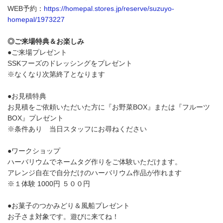
WEB予約：
https://homepal.stores.jp/reserve/suzuyo-
homepal/1973227
◎ご来場特典＆お楽しみ
●ご来場プレゼント
SSKフーズのドレッシングをプレゼント
※なくなり次第終了となります
●お見積特典
お見積をご依頼いただいた方に『お野菜BOX』または『フルーツ
BOX』プレゼント
※条件あり 当日スタッフにお尋ねください
●ワークショップ
ハーバリウムでネームタグ作りをご体験いただけます。
アレンジ自在で自分だけのハーバリウム作品が作れます
※１体験 1000円 ５００円
●お菓子のつかみどり＆風船プレゼント
お子さま対象です。遊びに来てね！