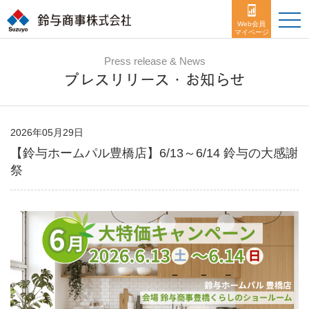
toggle
naviga
Web会員
マイページ
Press release & News
プレスリリース・お知らせ
2026年05月29日
【鈴与ホームパル豊橋店】6/13～6/14 鈴与の大感謝
祭