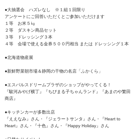
●大抽選会 ハズレなし ※１組１回限り
アンケートにご回答いただくとご参加いただけます
１等 お米５㎏
２等 ダスキン商品セット
３等 ドレッシング３本
４等 会場で使える金券５００円相当 または ドレッシング１本
●北海道物産展
●新鮮野菜朝市場＆静岡の干物の名店「ふかくら」
●エスパルスドリームプラザのショップがやってくる！
『駿河みやげ横丁』『ちびまる子ちゃんランド』『あまのや繁田
商店』
●キッチンカーが多数出店
『ええなみ』さん・『ジェラートサンタ』さん・『Heart to
Heart』さん・『十色』さん・『Happy Holiday』さん