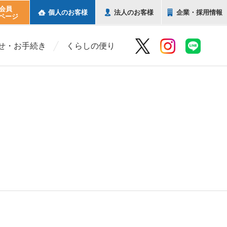
b会員
個人の
お客様
法人の
お客様
企業・
採用情報
ページ
せ・お手続き
くらしの便り