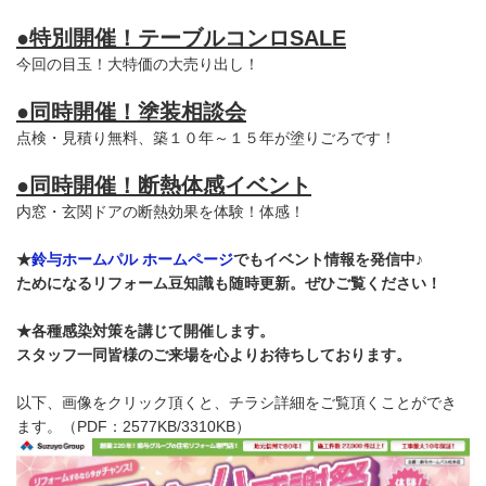
●特別開催！テーブルコンロSALE
今回の目玉！大特価の大売り出し！
●同時開催！塗装相談会
点検・見積り無料、築１０年～１５年が塗りごろです！
●同時開催！断熱体感イベント
内窓・玄関ドアの断熱効果を体験！体感！
★
鈴与ホームパル ホームページ
でもイベント情報を発信中♪
ためになるリフォーム豆知識も随時更新。ぜひご覧ください！
★各種感染対策を講じて開催します。
スタッフ一同皆様のご来場を心よりお待ちしております。
以下、画像をクリック頂くと、チラシ詳細をご覧頂くことができ
ます。（PDF：2577KB/3310KB）