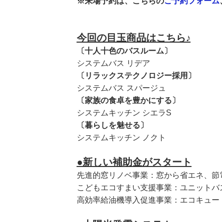
※来場予約は、こちらの
ご予約フォーム
今回の目玉商品はこちら♪
〔十人十色のバスルーム〕
システムバス リデア
〔リラックステクノロジー採用〕
システムバス スパージュ
〔家族の食卓を豊かにする〕
システムキッチン シエラS
〔暮らしを魅せる〕
システムキッチン ノクト
●新しい補助金がスタート
先進的窓リノベ事業：窓から省エネ、節
こどもエコすまい支援事業：ユニットバ
高効率給油機導入促進事業：エコキュー