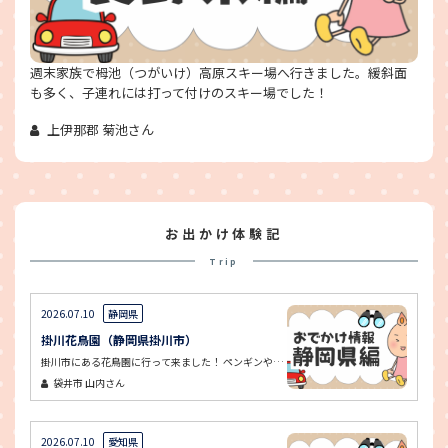
週末家族で栂池（つがいけ）高原スキー場へ行きました。緩斜面
も多く、子連れには打って付けのスキー場でした！
上伊那郡 菊池さん
お出かけ体験記
Trip
2026.07.10
静岡県
掛川花鳥園（静岡県掛川市）
掛川市にある花鳥園に行って来ました！ ペンギンや鳥に餌をあげることができました。 鳥の餌を持っていると、鳥が肩や腕に乗ってきて、少しびっくりしました。
袋井市
山内さん
2026.07.10
愛知県