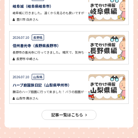
岐阜城（岐阜県岐阜市）
岐阜城に行きました。 遠くから見るのも良いですが、ロープウェイに乗って近くで見る岐阜城は、迫力があって圧巻でした。
豊川市
白井さん
2026.07.10
長野県
信州善光寺（長野県長野市）
長野市の善光寺に行ってきました。 晴天で、気持ち良く参拝できました。 中店で名物のおやき、門前でお蕎麦を食べました。どちらも美味しかった！ お土産に、八幡屋礒五郎の本店で、自分で香辛料を調合したものを購入しました。
長野市
中嶋さん
2026.07.10
山梨県
ハーブ庭園旅日記（山梨県甲州市）
勝沼のハーブ庭園に行って来ました！ バラの庭園がとても綺麗でした。香りも良かったです。 足湯にも入ることができ、気持ち良かったです！
山梨市
輿水さん
記事一覧はこちら