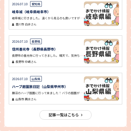
2026.07.10
愛知県
岐阜城（岐阜県岐阜市）
岐阜城に行きました。 遠くから見るのも良いですが、ロープウェイに乗って近くで見る岐阜城は、迫力があって圧巻でした。
豊川市
白井さん
2026.07.10
長野県
信州善光寺（長野県長野市）
長野市の善光寺に行ってきました。 晴天で、気持ち良く参拝できました。 中店で名物のおやき、門前でお蕎麦を食べました。どちらも美味しかった！ お土産に、八幡屋礒五郎の本店で、自分で香辛料を調合したものを購入しました。
長野市
中嶋さん
2026.07.10
山梨県
ハーブ庭園旅日記（山梨県甲州市）
勝沼のハーブ庭園に行って来ました！ バラの庭園がとても綺麗でした。香りも良かったです。 足湯にも入ることができ、気持ち良かったです！
山梨市
輿水さん
記事一覧はこちら