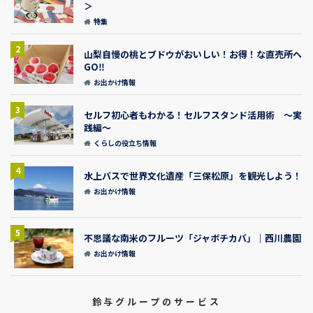
＞
特集
2
山梨自慢の桃とブドウがおいしい！お得！な直売所へ
GO‼
お出かけ情報
3
セルフ初心者もわかる！セルフスタンド活用術 ～実
践編～
くらしの役立ち情報
4
水上バスで世界文化遺産「三保松原」を観光しよう！
お出かけ情報
5
不思議な南米のフルーツ「ジャボチカバ」｜西川農園
お出かけ情報
鈴与グループのサービス