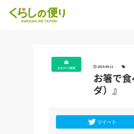
2019.09.11
お出かけ情報
お箸で食
ダ）』
ツイート