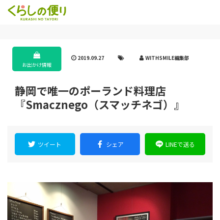
2019.09.27
WITHSMILE編集部
お出かけ情報
静岡で唯一のポーランド料理店
『Smacznego（スマッチネゴ）』
ツイート
シェア
LINEで送る