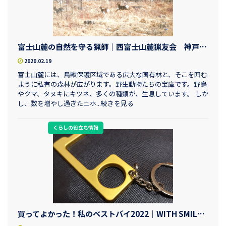
富士山麓の自然を守る猟師｜西富士山麓猟友会 神戸清和さん
2020.02.19
富士山麓には、鳥獣保護区域である広大な国有林と、そこを囲む
ように私有の森林が広がります。野生動物たちの宝庫です。野鳥
やクマ、タヌキにキツネ、多くの種類が、生息しています。 しか
し、数を増やし過ぎたニホ...続きを見る
くらしの役立ち情報
買ってよかった！私のベストバイ2022｜WITH SMILE編集部