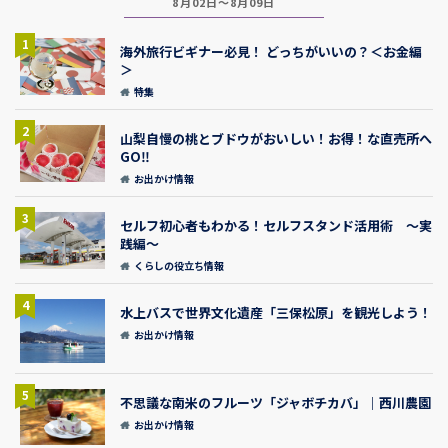
8月02日～8月09日
1
海外旅行ビギナー必見！ どっちがいいの？＜お金編
＞
特集
2
山梨自慢の桃とブドウがおいしい！お得！な直売所へ
GO‼
お出かけ情報
3
セルフ初心者もわかる！セルフスタンド活用術 ～実
践編～
くらしの役立ち情報
4
水上バスで世界文化遺産「三保松原」を観光しよう！
お出かけ情報
5
不思議な南米のフルーツ「ジャボチカバ」｜西川農園
お出かけ情報