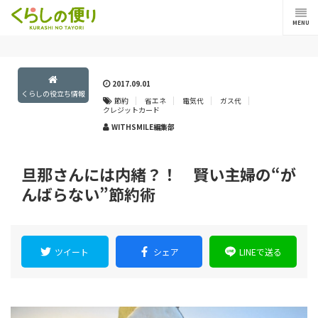
MENU
2017.09.01
くらしの役立ち情報
節約
省エネ
電気代
ガス代
クレジットカード
WITHSMILE編集部
旦那さんには内緒？！ 賢い主婦の“が
んばらない”節約術
ツイート
シェア
LINEで送る