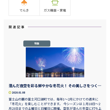
でんき
ガス機器・家電
関連記事
特集
澄んだ夜空を彩る鮮やかな冬花火！ その美しさをつくりだす市川三郷町の老舗花火店
2020.01.08
富士山の麓の富士河口湖町では、毎年1～2月にかけての週末に
「冬花火」を楽しむことができます。 今シーズンは１月18日～2
月23日までの土曜日と日曜日に開催。空気が澄んだ冬空に打ち上