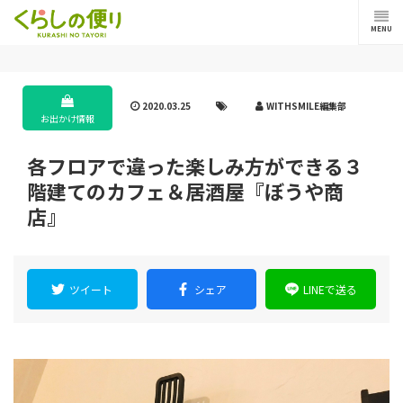
MENU
2020.03.25
WITHSMILE編集部
お出かけ情報
各フロアで違った楽しみ方ができる３
階建てのカフェ＆居酒屋『ぼうや商
店』
ツイート
シェア
LINEで送る