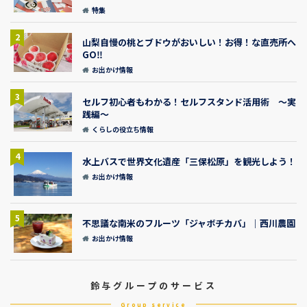
特集
2
山梨自慢の桃とブドウがおいしい！お得！な直売所へ
GO‼
お出かけ情報
3
セルフ初心者もわかる！セルフスタンド活用術 ～実
践編～
くらしの役立ち情報
4
水上バスで世界文化遺産「三保松原」を観光しよう！
お出かけ情報
5
不思議な南米のフルーツ「ジャボチカバ」｜西川農園
お出かけ情報
鈴与グループのサービス
Group service