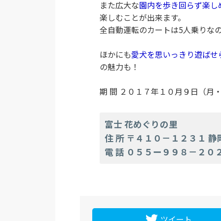
また広大な
園内を歩き回らず楽し
楽しむことが出来ます。
全自動運転のカートは5人乗りな
ほかにも
愛犬を思いっきり遊ばせ
の魅力も！
期 間 ２０１７年１０月９日（月
富士 花めぐりの里
住 所 〒４１０－１２３１ 
電 話 ０５５ー９９８－２０
ツイート