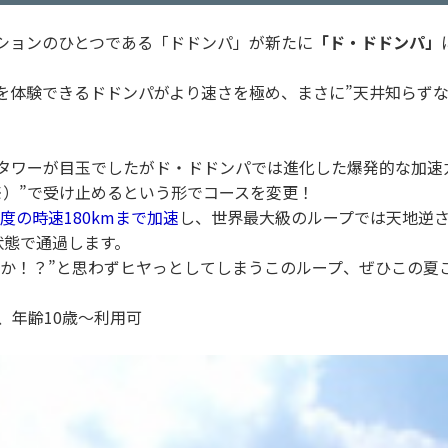
ションのひとつである「ドドンパ」が新たに
「ド・ドドンパ」
を体験できるドドンパがより速さを極め、まさに”天井知らずな
直タワーが目玉でしたがド・ドドンパでは進化した爆発的な加速
（※）”で受け止めるという形でコースを変更！
度の時速180kmまで加速
し、世界最大級のループでは天地逆さ
状態で通過します。
のか！？”と思わずヒヤっとしてしまうこのループ、ぜひこの夏
、年齢10歳〜利用可