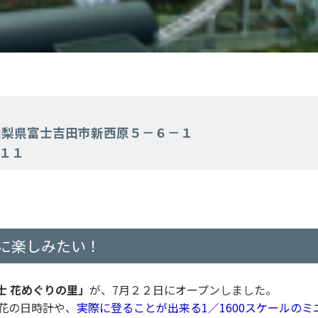
」
山梨県富士吉田市新西原５－６－１
１１
に楽しみたい！
士 花めぐりの里」
が、7月２２日にオープンしました。
の花の日時計や、
実際に登ることが出来る1／1600スケールのミ