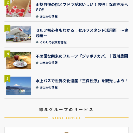
2
山梨自慢の桃とブドウがおいしい！お得！な直売所へ
GO‼
お出かけ情報
3
セルフ初心者もわかる！セルフスタンド活用術 ～実
践編～
くらしの役立ち情報
4
不思議な南米のフルーツ「ジャボチカバ」｜西川農園
お出かけ情報
5
水上バスで世界文化遺産「三保松原」を観光しよう！
お出かけ情報
鈴与グループのサービス
Group service