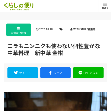
MENU
2020.10.28
WITHSMILE編集部
お出かけ情報
ニラもニンニクも使わない個性豊かな
中華料理｜新中華 金柑
ツイート
シェア
LINEで送る