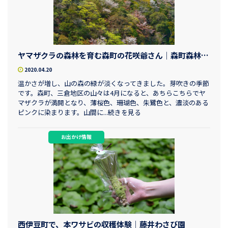
ヤマザクラの森林を育む森町の花咲爺さん｜森町森林組合 組合長 甚沢万之助さん
2020.04.20
温かさが増し、山の森の緑が淡くなってきました。芽吹きの季節
です。森町、三倉地区の山々は4月になると、あちらこちらでヤ
マザクラが満開となり、薄桜色、珊瑚色、朱鷺色と、濃淡のある
ピンクに染まります。山間に...続きを見る
お出かけ情報
西伊豆町で、本ワサビの収穫体験｜藤井わさび園