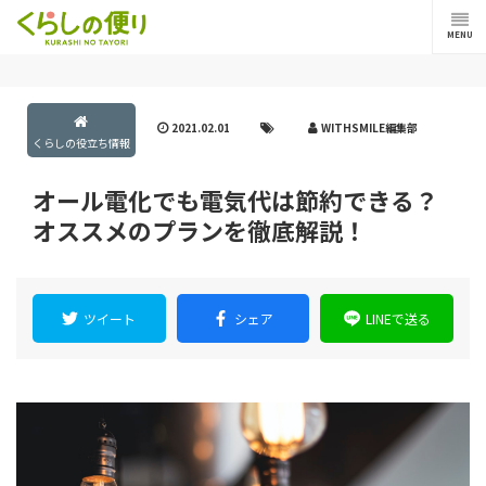
MENU
2021.02.01
WITHSMILE編集部
くらしの役立ち情報
オール電化でも電気代は節約できる？
オススメのプランを徹底解説！
ツイート
シェア
LINEで送る