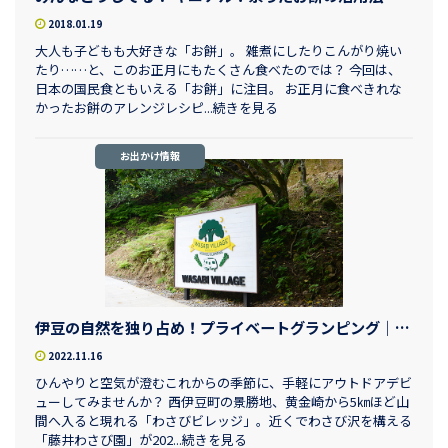
2018.01.19
大人も子どもも大好きな「お餅」。 雑煮にしたりこんがり焼い
たり……と、このお正月にもたくさん食べたのでは？ 今回は、
日本の国民食ともいえる「お餅」に注目。 お正月に食べきれな
かったお餅のアレンジレシピ...続きを見る
お出かけ情報
伊豆の自然を独り占め！プライベートグランピング｜わさびビレッジ
2022.11.16
ひんやりと空気が澄むこれからの季節に、手軽にアウトドアデビ
ューしてみませんか？ 西伊豆町の景勝地、黄金崎から5㎞ほど山
間へ入ると現れる「わさびビレッジ」。近くでわさび沢を構える
「藤井わさび園」が202...続きを見る