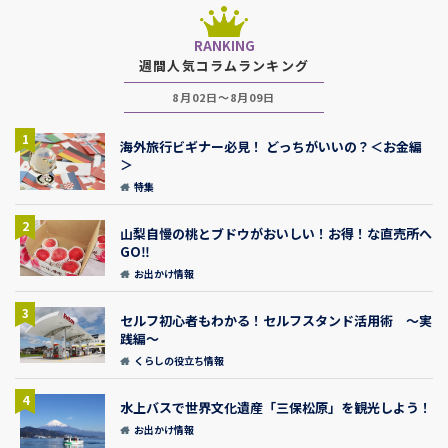
RANKING
週間人気コラムランキング
8月02日～8月09日
1
海外旅行ビギナー必見！ どっちがいいの？＜お金編
＞
特集
2
山梨自慢の桃とブドウがおいしい！お得！な直売所へ
GO‼
お出かけ情報
3
セルフ初心者もわかる！セルフスタンド活用術 ～実
践編～
くらしの役立ち情報
4
水上バスで世界文化遺産「三保松原」を観光しよう！
お出かけ情報