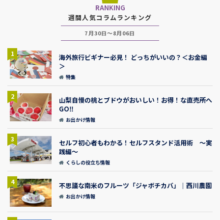
RANKING
週間人気コラムランキング
7月30日～8月06日
1
海外旅行ビギナー必見！ どっちがいいの？＜お金編
＞
特集
2
山梨自慢の桃とブドウがおいしい！お得！な直売所へ
GO‼
お出かけ情報
3
セルフ初心者もわかる！セルフスタンド活用術 ～実
践編～
くらしの役立ち情報
4
不思議な南米のフルーツ「ジャボチカバ」｜西川農園
お出かけ情報