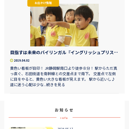
お出かけ情報
目指すは未来のバイリンガル『イングリッシュプリスクール ベイビーバッハ』
2019.04.02
黄色い看板が目印！ JR静岡駅南口より徒歩８分！ 駅からただ真
っ直ぐ、石田街道を南幹線との交差点まで南下。 交差点で左側
に目をやると、黄色い大きな看板が見えます。 駅から近いし♪
道に迷う心配は少な...続きを見る
お知らせ
Info
2024.05.17