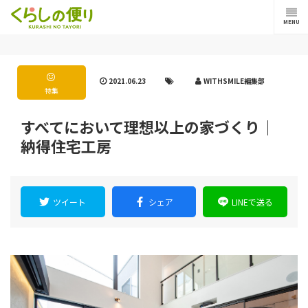
MENU
2021.06.23
WITHSMILE編集部
特集
すべてにおいて理想以上の家づくり｜
納得住宅工房
ツイート
シェア
LINEで送る