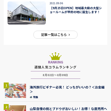
2021.09.06
【9月25日OPEN】地域最大級の大型シ
ョールームが甲府の地に誕生します！
記事一覧はこちら
RANKING
週間人気コラムランキング
8月02日～8月09日
1
海外旅行ビギナー必見！ どっちがいいの？＜お金編
＞
特集
2
山梨自慢の桃とブドウがおいしい！お得！な直売所へ