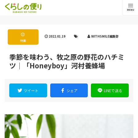
MENU
2022.01.19
WITHSMILE編集部
特集
季節を味わう、牧之原の野花のハチミ
ツ｜「Honeyboy」河村養蜂場
ツイート
シェア
LINEで送る