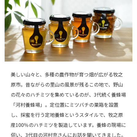
美しい山々と、多種の農作物が育つ畑が広がる牧之
原市。昔ながらの里山の風景が残るこの地で、野山
の花々のハチミツを集めているのが、3代続く養蜂場
「河村養蜂場」。定位置にミツバチの巣箱を設置
し、採蜜を行う定地養蜂というスタイルで、牧之原
産100％のハチミツを製造しています。養蜂の現場に
伺い、3代目の河村充さんにお話を聞いてきました。