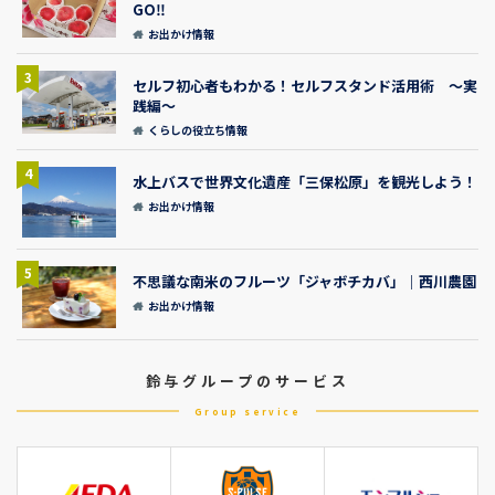
GO‼
お出かけ情報
3
セルフ初心者もわかる！セルフスタンド活用術 ～実
践編～
くらしの役立ち情報
4
水上バスで世界文化遺産「三保松原」を観光しよう！
お出かけ情報
5
不思議な南米のフルーツ「ジャボチカバ」｜西川農園
お出かけ情報
鈴与グループのサービス
Group service