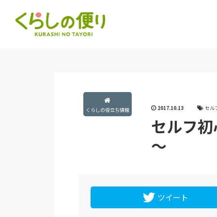
2017.10.13
セル
くらしの役立ち情報
セルフ初
～
ツイート