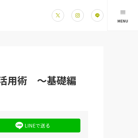
MENU
活用術 ～基礎編
LINEで送る