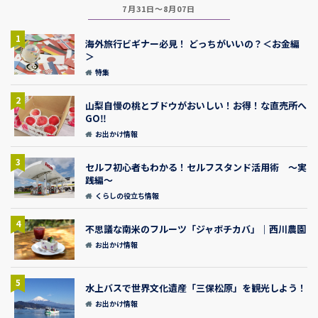
7月31日～8月07日
1
海外旅行ビギナー必見！ どっちがいいの？＜お金編
＞
特集
2
山梨自慢の桃とブドウがおいしい！お得！な直売所へ
GO‼
お出かけ情報
3
セルフ初心者もわかる！セルフスタンド活用術 ～実
践編～
くらしの役立ち情報
4
不思議な南米のフルーツ「ジャボチカバ」｜西川農園
お出かけ情報
5
水上バスで世界文化遺産「三保松原」を観光しよう！
お出かけ情報