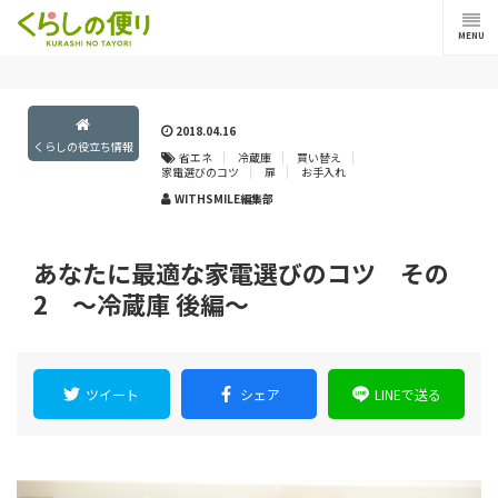
MENU
2018.04.16
くらしの役立ち情報
省エネ
冷蔵庫
買い替え
家電選びのコツ
扉
お手入れ
WITHSMILE編集部
あなたに最適な家電選びのコツ その
2 ～冷蔵庫 後編～
ツイート
シェア
LINEで送る