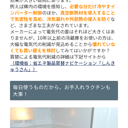
効果が大きい傾向にあります。
例えば庫内の環境を感知し、
必要な分だけ冷やすイ
ンバーター制御
のほか、
真空断熱材を導入すること
で気密性を高め、冷気漏れや外部熱の侵入を防ぐ
な
ど、さまざまな工夫がなされています。
メーカーによって電気代の差はそれほど大きくはあ
りませんが、10年以上前の冷蔵庫をお使いの方は、
大幅な電気代の削減が見込めることから
壊れていな
くても買い替えを検討
してみてはいかがですか？
買替による電気代削減の詳細は下記サイトから
（環境省：省エネ製品買替ナビケーション「しんき
ゅうさん」）
毎日使うものだから、お手入れラクチンも
大事！