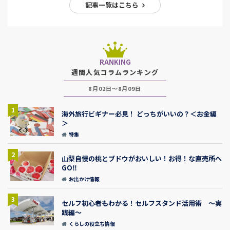
記事一覧はこちら
RANKING
週間人気コラムランキング
8月02日～8月09日
1
海外旅行ビギナー必見！ どっちがいいの？＜お金編
＞
特集
2
山梨自慢の桃とブドウがおいしい！お得！な直売所へ
GO‼
お出かけ情報
3
セルフ初心者もわかる！セルフスタンド活用術 ～実
践編～
くらしの役立ち情報