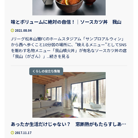
味とボリュームに絶対の自信！│ソースカツ丼 我山
2021.08.04
Jリーグ松本山雅FCのホームスタジアム「サンプロアルウィン」
から西へ歩くこと10分弱の場所に、"映えるメニュー"としてSNS
を賑わす名物メニュー「我山噴火丼」が有名なソースカツ丼の店
「我山（がざん）」...続きを見る
くらしの役立ち情報
あったか生活だけじゃない？ 窓断熱がもたらすしあわせ3つ
2017.11.17