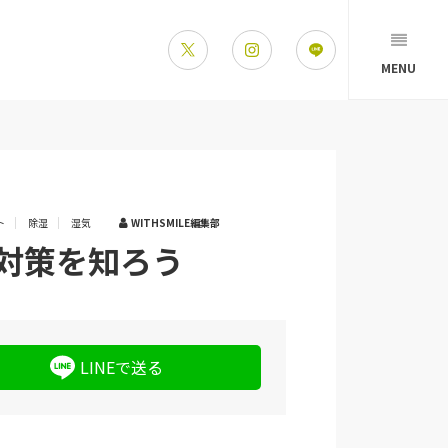
MENU
ト
除湿
湿気
WITHSMILE編集部
対策を知ろう
LINEで送る