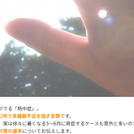
がでる「熱中症」。
に伴う多臓器不全を指す言葉で
す。
、実は徐々に暑くなる5～6月に発症するケースも意外と多いの
対策の基本
についてお伝えします。