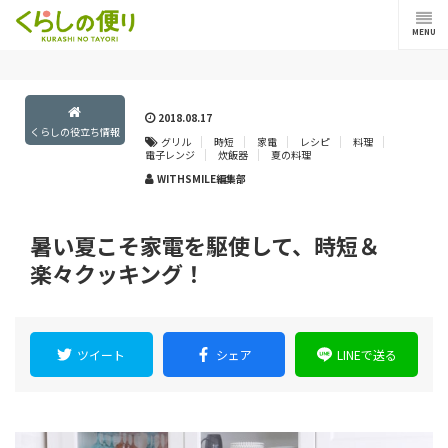
MENU
2018.08.17
くらしの役立ち情報
グリル
時短
家電
レシピ
料理
電子レンジ
炊飯器
夏の料理
WITHSMILE編集部
暑い夏こそ家電を駆使して、時短＆
楽々クッキング！
ツイート
シェア
LINEで送る