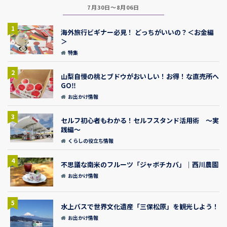
7月30日～8月06日
1
海外旅行ビギナー必見！ どっちがいいの？＜お金編
＞
特集
2
山梨自慢の桃とブドウがおいしい！お得！な直売所へ
GO‼
お出かけ情報
3
セルフ初心者もわかる！セルフスタンド活用術 ～実
践編～
くらしの役立ち情報
4
不思議な南米のフルーツ「ジャボチカバ」｜西川農園
お出かけ情報
5
水上バスで世界文化遺産「三保松原」を観光しよう！
お出かけ情報