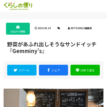
2019.05.24
WITHSMILE編集部
お出かけ情報
野菜があふれ出しそうなサンドイッチ
『Gemminy’s』
ツイート
シェア
LINEで送る