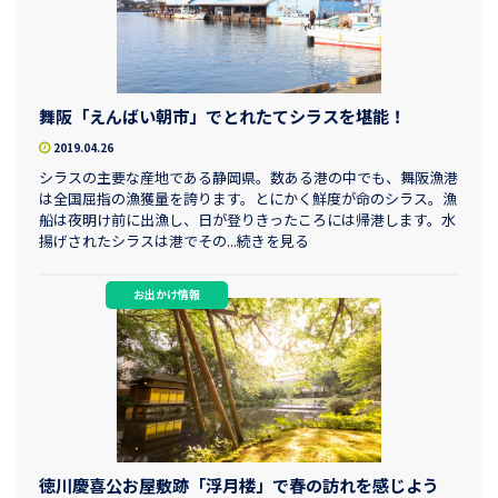
舞阪「えんばい朝市」でとれたてシラスを堪能！
2019.04.26
シラスの主要な産地である静岡県。数ある港の中でも、舞阪漁港
は全国屈指の漁獲量を誇ります。とにかく鮮度が命のシラス。漁
船は夜明け前に出漁し、日が登りきったころには帰港します。水
揚げされたシラスは港でその...続きを見る
お出かけ情報
徳川慶喜公お屋敷跡「浮月楼」で春の訪れを感じよう