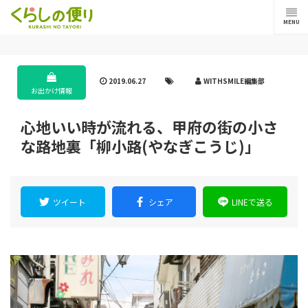
MENU
2019.06.27
WITHSMILE編集部
お出かけ情報
心地いい時が流れる、甲府の街の小さ
な路地裏「柳小路(やなぎこうじ)」
ツイート
シェア
LINEで送る