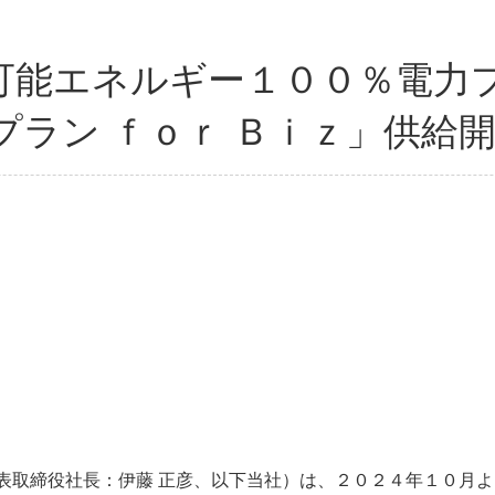
可能エネルギー１００％電力プ
プラン ｆｏｒ Ｂｉｚ」供給
取締役社長：伊藤 正彦、以下当社）は、２０２４年１０月よ