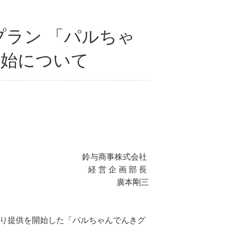
ラン 「パルちゃ
開始について
鈴与商事株式会社
経 営 企 画 部 長
廣本剛三
り提供を開始した「パルちゃんでんきグ