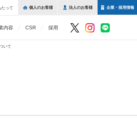
個人の
お客様
法人の
お客様
企業・
採用情報
あたって
業内容
CSR
採用
ついて