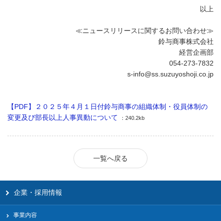
以上
≪ニュースリリースに関するお問い合わせ≫
鈴与商事株式会社
経営企画部
054-273-7832
s-info@ss.suzuyoshoji.co.jp
【PDF】２０２５年４月１日付鈴与商事の組織体制・役員体制の
変更及び部長以上人事異動について
：240.2kb
一覧へ戻る
企業・採用情報
事業内容