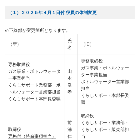
（１）２０２５年４月１日付 役員の体制変更
※下線部が変更箇所となります。
氏
（新）
（旧）
名
専務取締役
専務取締役
ガス事業・ボトルウォー
ガス事業・ボトルウォータ
山
ター事業担当
ー事業担当
本
ボトルウォーター営業部
くらしサポート業務部
・ボ
浩
担当
トルウォーター営業部担当
孝
くらしサポート本部長委
くらしサポート本部長委嘱
嘱
取締役
前
くらしサポート業務部・
取締役
浦
くらしサポート販売部担
専務付（特命事項担当）
仁
当