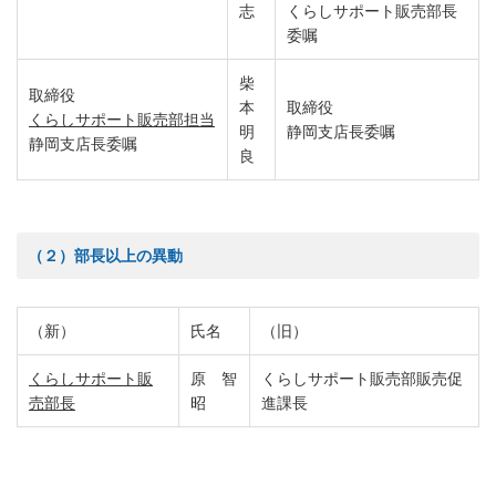
志
くらしサポート販売部長
委嘱
柴
取締役
本
取締役
くらしサポート販売部担当
明
静岡支店長委嘱
静岡支店長委嘱
良
（２）部長以上の異動
（新）
氏名
（旧）
くらしサポート販
原 智
くらしサポート販売部販売促
売部長
昭
進課長