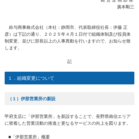
経 営 企 画 部 長
廣本剛三
鈴与商事株式会社（本社：静岡市、代表取締役社長：伊藤 正
彦）は下記の通り、２０２５年４月１日付で組織体制及び役員体
制変更、並びに部長以上の人事異動を行いますので、お知らせ致
します。
記
１．組織変更について
（１）伊那営業所の新設
甲府支店に「伊那営業所」を新設することで、長野県南信エリア
に密着した営業活動の推進と更なるサービスの向上を図ります。
■「伊那営業所」概要