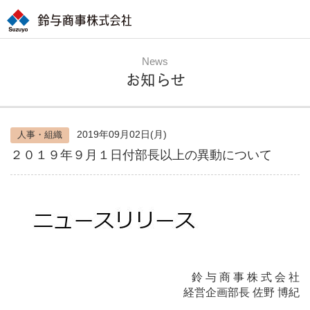
News
お知らせ
2019年09月02日(月)
人事・組織
２０１９年９月１日付部長以上の異動について
鈴 与 商 事 株 式 会 社
経営企画部長 佐野 博紀