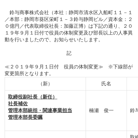
鈴与商事株式会社（本社：静岡市清水区入船町１１－１
／本部：静岡市葵区栄町１－３鈴与静岡ビル／資本金：２
０億円／代表取締役社長：加藤正博）は下記の通り、２０
１９年９月１日付で役員の体制変更及び部長以上の人事異
動を行いましたので、お知らせいたします。
記
≪２０１９年９月１日付 役員の体制変更≫ ※下線部が
変更箇所となります。
（新）
氏名
取締役副社長（新任）
社長補佐
管理本部統括・関連事業担当
楠瀬 俊一
鈴
管理本部長委嘱
取