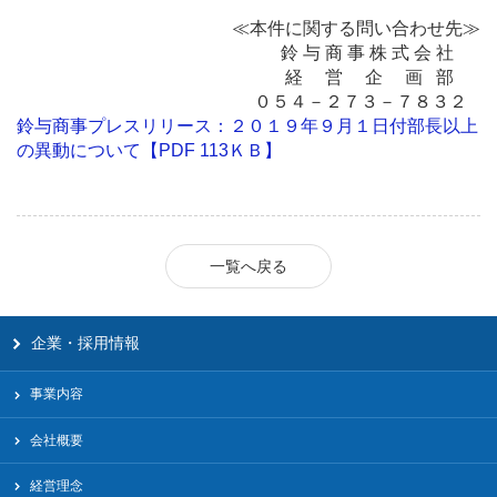
≪本件に関する問い合わせ先≫
鈴 与 商 事 株 式 会 社
経 営 企 画 部
０５４－２７３－７８３２
鈴与商事プレスリリース：２０１９年９月１日付部長以上
の異動について
【PDF 113ＫＢ】
一覧へ戻る
企業・採用情報
事業内容
会社概要
経営理念