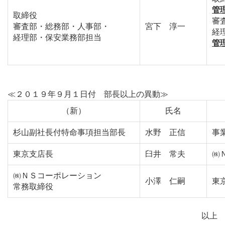
管
取締役
審
審査部・総務部・人事部・
宮下 淳一
経
経理部・保安業務部担当
管
≪２０１９年９月１日付 部長以上の異動≫
（新）
氏名
杉山副社長付特命事項担当部長
水野 正信
事
東京支店長
臼井 常夫
㈱
㈱ＮＳコーポレーション
小澤 仁嗣
東
常務取締役
以上