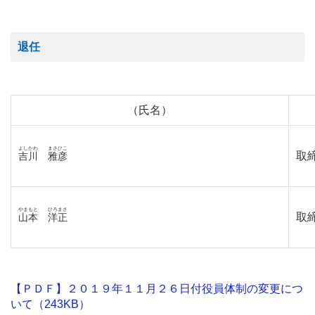
退任
（氏名）
よしかわ
まさひこ
取
吉川
雅彦
やまもと
ひろ
まさ
取締
山本
洋
正
【ＰＤＦ】２０１９年１１月２６日付役員体制の変更につ
いて（243KB）