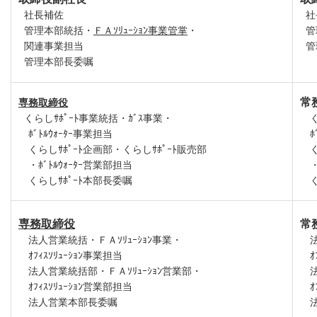
社長補佐
社
管理本部統括・
ＦＡｿﾘｭｰｼｮﾝ事業管掌
・
管
関連事業担当
管
管理本部長委嘱
常
専務取締役
くらしｻﾎﾟｰﾄ事業統括・ｶﾞｽ事業・
ﾎﾞﾄﾙｳｫｰﾀｰ事業担当
ﾎﾞ
くらしｻﾎﾟｰﾄ企画部・くらしｻﾎﾟｰﾄ販売部
くら
・ﾎﾞﾄﾙｳｫｰﾀｰ営業部担当
・ﾎ
くらしｻﾎﾟｰﾄ本部長委嘱
く
専務取締役
常
法人営業統括・ＦＡｿﾘｭｰｼｮﾝ事業・
ｵﾌｨｽｿﾘｭｰｼｮﾝ事業担当
ｵﾌ
法人営業統括部・ＦＡｿﾘｭｰｼｮﾝ営業部・
法
ｵﾌｨｽｿﾘｭｰｼｮﾝ営業部担当
ｵﾌ
法人営業本部長委嘱
法