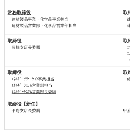
常務取締役
取
建材製品事業・化学品事業担当
建材製品営業部・化学品営業部担当
建
取締役
取
豊橋支店長委嘱
ｴ
ｴﾈ
ｴﾈ
取締役
取
ｴﾈﾙｷﾞｰｿﾘｭｰｼｮﾝ事業担当
経
ｴﾈﾙｷﾞｰｼｽﾃﾑ営業部担当
ｴﾈﾙｷﾞｰｼｽﾃﾑ営業部長委嘱
取締役【新任】
甲府支店長委嘱
甲