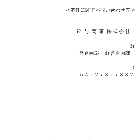
≪本件に関する問い合わせ先≫
鈴 与 商 事 株 式 会 社
経
営企画部 経営企画課
０
５４－２７３－７８３２