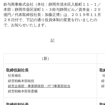
鈴与商事株式会社（本社：静岡市清水区入船町１１－１／
本部：静岡市葵区栄町１－３鈴与静岡ビル／資本金：２０
億円／代表取締役社長：加藤正博）は、２０１９年１１月
２６日付で、下記の通り役員体制の変更を行いましたの
で、お知らせいたします。
記
（新）
取締役副社長
取
社長補佐
経営戦略本部統括
経
経営企画部・事業開発部・ｱｸﾞﾘ事業部担当
経
経営戦略本部長委嘱
取締役副社長
取