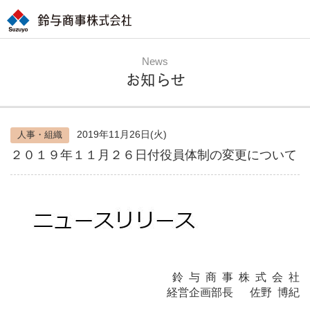
News
お知らせ
2019年11月26日(火)
人事・組織
２０１９年１１月２６日付役員体制の変更について
鈴 与 商 事 株 式 会 社
経営企画部長 佐野 博紀