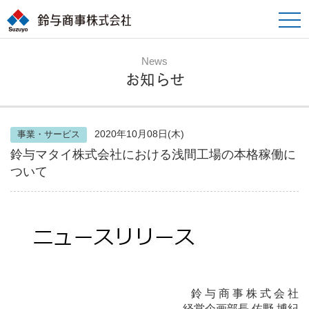
toggle
naviga
News
お知らせ
2020年10月08日(木)
事業・サービス
鈴与マタイ株式会社における浅間工場の本格稼働に
ついて
鈴 与 商 事 株 式 会 社
経営企画部長 佐野 博紀