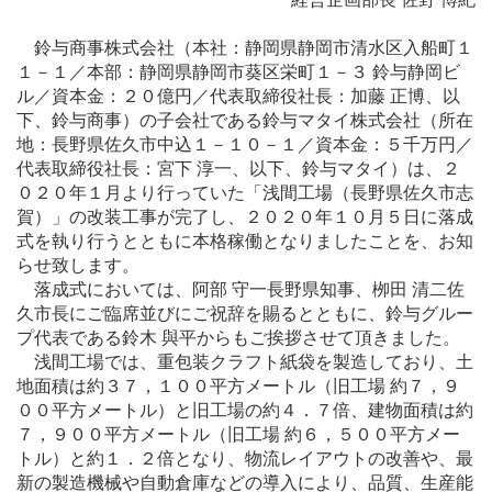
鈴与商事株式会社（本社：静岡県静岡市清水区入船町１
１－１／本部：静岡県静岡市葵区栄町１－３ 鈴与静岡ビ
ル／資本金：２０億円／代表取締役社長：加藤 正博、以
下、鈴与商事）の子会社である鈴与マタイ株式会社（所在
地：長野県佐久市中込１－１０－１／資本金：５千万円／
代表取締役社長：宮下 淳一、以下、鈴与マタイ）は、２
０２０年１月より行っていた「浅間工場（長野県佐久市志
賀）」の改装工事が完了し、２０２０年１０月５日に落成
式を執り行うとともに本格稼働となりましたことを、お知
らせ致します。
落成式においては、阿部 守一長野県知事、栁田 清二佐
久市長にご臨席並びにご祝辞を賜るとともに、鈴与グルー
プ代表である鈴木 與平からもご挨拶させて頂きました。
浅間工場では、重包装クラフト紙袋を製造しており、土
地面積は約３７，１００平方メートル（旧工場 約７，９
００平方メートル）と旧工場の約４．７倍、建物面積は約
７，９００平方メートル（旧工場 約６，５００平方メー
トル）と約１．２倍となり、物流レイアウトの改善や、最
新の製造機械や自動倉庫などの導入により、品質、生産能