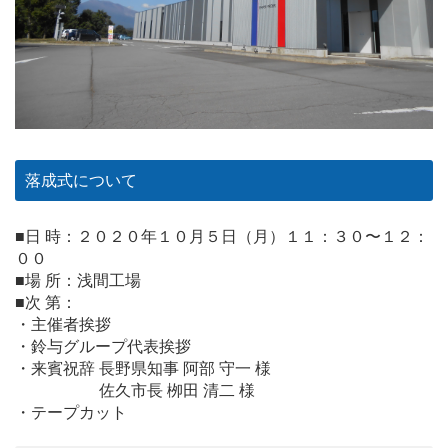
落成式について
■日 時：２０２０年１０月５日（月）１１：３０〜１２：
００
■場 所：浅間工場
■次 第：
・主催者挨拶
・鈴与グループ代表挨拶
・来賓祝辞 長野県知事 阿部 守一 様
佐久市長 栁田 清二 様
・テープカット