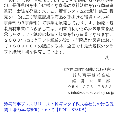
部、長野県内を中心に様々な商品の商社活動を行う商事事
業部、太陽光発電システム、蓄電システムの設計･施工･販
売を中心に広く環境配慮型商品を手掛ける環境エネルギー
事業部の３事業部にて事業を展開しております。物流・包
装資材事業につきましては、創業当初からの麻袋事業を継
承したクラフト紙袋の製造・販売を行う事業となります。
２００３年にはクラフト紙袋の設計・開発及び製造におい
てＩＳＯ９００１の認証を取得、全国でも最大規模のクラ
フト紙袋工場を保有しています。
以 上
≪本件に関する問い合わせ先≫
鈴 与 商 事 株 式 会 社
経 営 企 画 部
０５４－２７３－７８３２
s-info@ss.suzuyoshoji.co.jp
鈴与商事プレスリリース：鈴与マタイ株式会社における浅
間工場の本格稼働について【PDF 873KB】