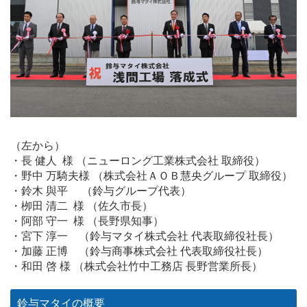
（左から）
・長 健人 様 （ニューロング工業株式会社 取締役）
・野中 万騎夫様 （株式会社ＡＯＢ慧央グループ 取締役）
・鈴木 與平 （鈴与グループ代表）
・栁田 清二 様 （佐久市長）
・阿部 守一 様 （長野県知事）
・宮下 淳一 （鈴与マタイ株式会社 代表取締役社長）
・加藤 正博 （鈴与商事株式会社 代表取締役社長）
・和田 啓 様 （株式会社竹中工務店 長野営業所長）
鈴与マタイの概要