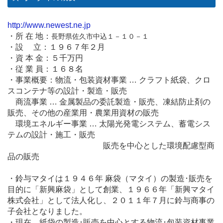
http://www.newest.ne.jp
・所 在 地：
長野県佐久市中込１－１０－１
・設 立：１９６７年２月
・資 本 金：５千万円
・従 業 員：１６８名
・事業概要：物流・包装資材事業 … クラフト紙袋、クロ
スコンテナ等の設計・製造・販売
商流事業 … 金属製品の委託製造・販売、凍結防止剤の
販売、その他の産業用・農業用資材の販売
環境エネルギー事業 … 太陽光発電システム、蓄電シス
テムの設計・施工・販売
販売を中心とした環境配慮型商
品の販売
・鈴与マタイは１９４６年 麻袋（マタイ）の製造･販売を
目的に「新興麻袋」として創業、１９６６年「新興マタイ
株式会社」として法人化し、２０１１年７月に鈴与商事の
子会社となりました。
・現在、紙袋の製造･販売を中心とする物流･包装資材事業