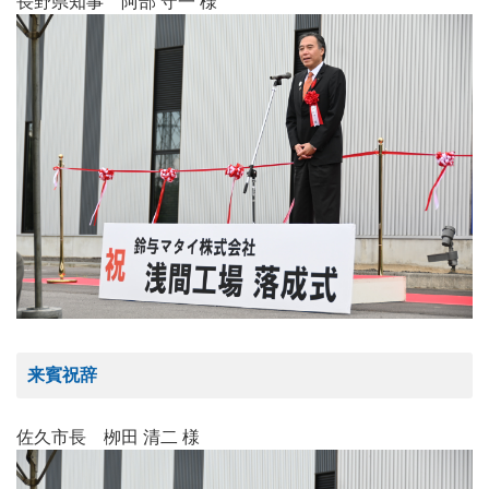
長野県知事 阿部 守一 様
来賓祝辞
佐久市長 栁田 清二 様