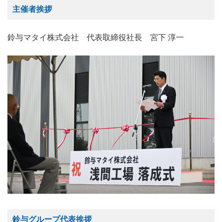
主催者挨拶
鈴与マタイ株式会社
代表取締役社長
宮下 淳一
鈴与グループ代表挨拶