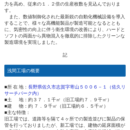
力を高め、従来の１．２倍の生産枚数を見込んでおりま
す。
また、数値制御化された最新鋭の自動化機械設備を導入
することで、様々な高機能製品が製造可能となるととも
に、気密性の向上に伴う衛生環境の改善により、ハードと
ソフトの両面から異物混入を徹底的に排除したクリーンな
製造環境を実現しました。
記
浅間工場の概要
■所 在 地：
長野県佐久市志賀字寄山５００６－１
（佐久リ
サーチパーク内）
■土 地：約３７．１千㎡（旧工場約７．９千㎡）
■建 物：約 ７．９千㎡（旧工場約６．５千㎡）
■主な特徴：
旧工場では、道路等を隔て４ヶ所での製造並びに製品の保
管を行っておりましたが、新工場では、建物の延床面積が