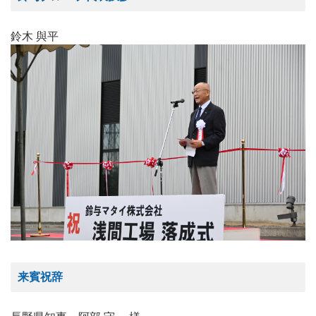
鈴木 與平
来賓祝辞