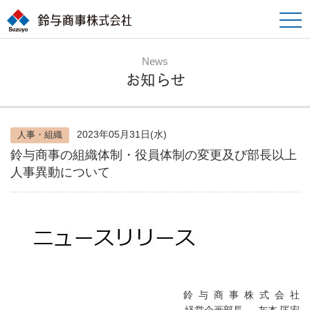
toggle
naviga
News
お知らせ
2023年05月31日(水)
人事・組織
鈴与商事の組織体制・役員体制の変更及び部長以上
人事異動について
鈴 与 商 事 株 式 会 社