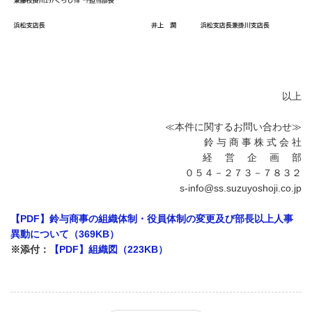
以上
≪本件に関するお問い合わせ≫
鈴 与 商 事 株 式 会 社
経 営
企
画 部
０５４－２７３－７８３２
s-info@ss.suzuyoshoji.co.jp
【PDF】鈴与商事の組織体制・役員体制の変更及び部長以上人事
異動について（369KB）
※添付：
【PDF】組織図（223KB）