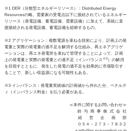
※1 DER（分散型エネルギーリソース）：Distributed Energy
Resourcesの略。需要家の受電点以下に接続されているエネルギー
リソース（発電設備、蓄電設備、需要設備）に加えて、系統に直
接接続される発電設備、蓄電設備を総称するもの。
※2 アグリゲーション：複数電源を束ねる技術により、計画上の発
電量と実際の発電量の過不足を解消する仕組み。再エネアグリゲ
ーションは、再エネ発電所を束ねて管理することによって、計画
※3
上の発電量と実際の発電量との過不足（インバランス
）の解消
を目指すとともに、発生した発電の過不足を効果的に市場取引す
ることで、新しい収益源になる可能性もある。
※3 インバランス：発電量実績値の計画値から外れた分、ペナルテ
ィ（インバランス料金）を払う必要がある。
≪本件に関するお問い合わせ≫
鈴 与 商 事 株 式 会 社
経 営 企 画 部
０５４－２７３－７８３２
s-info@ss.suzuyoshoji.co.jp