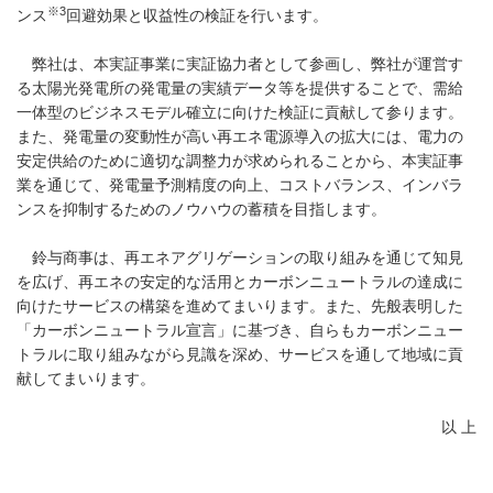
※3
ンス
回避効果と収益性の検証を行います。
弊社は、本実証事業に実証協力者として参画し、弊社が運営す
る太陽光発電所の発電量の実績データ等を提供することで、需給
一体型のビジネスモデル確立に向けた検証に貢献して参ります。
また、発電量の変動性が高い再エネ電源導入の拡大には、電力の
安定供給のために適切な調整力が求められることから、本実証事
業を通じて、発電量予測精度の向上、コストバランス、インバラ
ンスを抑制するためのノウハウの蓄積を目指します。
鈴与商事は、再エネアグリゲーションの取り組みを通じて知見
を広げ、再エネの安定的な活用とカーボンニュートラルの達成に
向けたサービスの構築を進めてまいります。また、先般表明した
「カーボンニュートラル宣言」に基づき、自らもカーボンニュー
トラルに取り組みながら見識を深め、サービスを通して地域に貢
献してまいります。
以 上