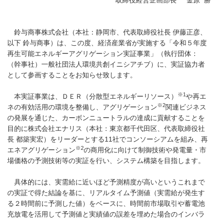
取締役経営企画部長 金原 勝
鈴与商事株式会社（本社：静岡市、代表取締役社長 伊藤正彦、
以下 鈴与商事）は、この度、経済産業省が実施する「令和５年度
再生可能エネルギーアグリゲーション実証事業」（執行団体：
（幹事社）一般社団法人環境共創イニシアチブ）に、実証協力者
として参画することをお知らせ致します。
※1
本実証事業は、ＤＥＲ（分散型エネルギーリソース）
や再エ
※2
ネの有効活用の環境を整備し、アグリゲーション
関連ビジネス
の発展を通じた、カーボンニュートラルの達成に貢献することを
目的に株式会社エナリス（本社：東京都千代田区、代表取締役社
長 都築実宏）をリーダーとする11社でコンソーシアムを組み、再
※2
エネアグリゲーション
の商用化に向けて制御技術や発電量・市
場価格の予測技術等の実証を行い、システム構築を目指します。
具体的には、実需給に近いほど予測精度が高いというこれまで
の実証で得た結論を基に、リアルタイム予測値（実需給が発生す
る２時間前に予測した値）をベースに、時間前市場取引や蓄電池
充放電を活用して予測値と実績値の誤差を埋めた場合のインバラ