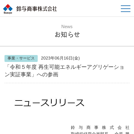
toggle
naviga
News
お知らせ
2023年06月16日(金)
事業・サービス
「令和５年度 再生可能エネルギーアグリゲーショ
ン実証事業」への参画
鈴 与 商 事 株 式 会 社