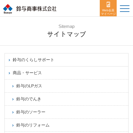
toggle
naviga
Web会員
マイページ
Sitemap
サイトマップ
鈴与のくらしサポート
商品・サービス
鈴与のLPガス
鈴与のでんき
鈴与のソーラー
鈴与のリフォーム