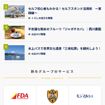
3
セルフ初心者もわかる！セルフスタンド活用術 ～実
践編～
くらしの役立ち情報
4
不思議な南米のフルーツ「ジャボチカバ」｜西川農園
お出かけ情報
5
水上バスで世界文化遺産「三保松原」を観光しよう！
お出かけ情報
鈴与グループのサービス
Group service