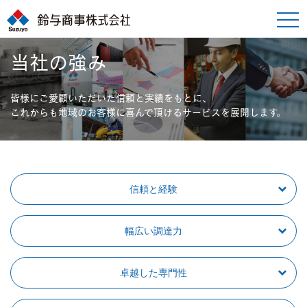
toggle
naviga
当社の強み
皆様にご愛顧いただいた信頼と実績をもとに、
これからも地域のお客様に喜んで頂けるサービスを展開します。
信頼と経験
幅広い調達力
卓越した専門性