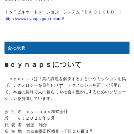
ＩｏＴビルオートメーション・システム「ＢＡ ＣＬＯＵＤ」：
https://www.cynaps.jp/ba-cloud/
会社概要
■ｃｙｎａｐｓについて
ｃｙｎａｐｓは「真の課題を解決する」というミッションを掲
げ、テクノロジーを目的化せず、テクノロジーを正しく活用し
て、本当の意味で人の暮らしや社会を豊かにするためのソリュー
ションを提供しています。
会 社 名：ｃｙｎａｐｓ株式会社
設 立：２０２０年３月
代 表 者：岩屋 雄介
所 在 地：東京都墨田区横川一丁目１６番３号