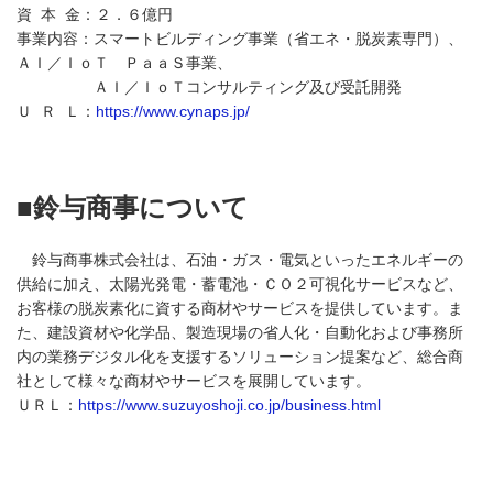
資 本 金：２．６億円
事業内容：スマートビルディング事業（省エネ・脱炭素専門）、
ＡＩ／ＩｏＴ ＰａａＳ事業、
ＡＩ／ＩｏＴコンサルティング及び受託開発
Ｕ Ｒ Ｌ：
https://www.cynaps.jp/
■鈴与商事について
鈴与商事株式会社は、石油・ガス・電気といったエネルギーの
供給に加え、太陽光発電・蓄電池・ＣＯ２可視化サービスなど、
お客様の脱炭素化に資する商材やサービスを提供しています。ま
た、建設資材や化学品、製造現場の省人化・自動化および事務所
内の業務デジタル化を支援するソリューション提案など、総合商
社として様々な商材やサービスを展開しています。
ＵＲＬ：
https://www.suzuyoshoji.co.jp/business.html