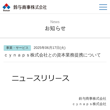
toggle
naviga
News
お知らせ
2025年06月17日(火)
事業・サービス
ｃｙｎａｐｓ株式会社との資本業務提携について
鈴与商事株式会社
ｃｙｎａｐｓ株式会社