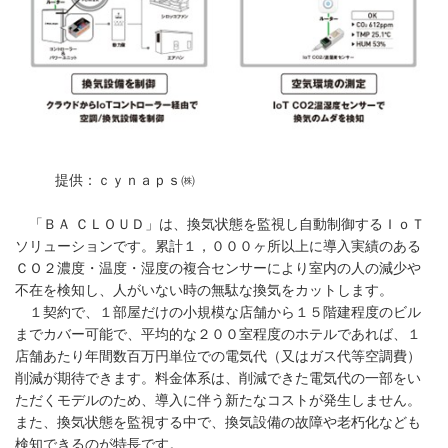
提供：ｃｙｎａｐｓ㈱
「ＢＡ ＣＬＯＵＤ」は、換気状態を監視し自動制御するＩｏＴ
ソリューションです。累計１，０００ヶ所以上に導入実績のある
ＣＯ２濃度・温度・湿度の複合センサーにより室内の人の減少や
不在を検知し、人がいない時の無駄な換気をカットします。
１契約で、１部屋だけの小規模な店舗から１５階建程度のビル
までカバー可能で、平均的な２００室程度のホテルであれば、１
店舗あたり年間数百万円単位での電気代（又はガス代等空調費）
削減が期待できます。料金体系は、削減できた電気代の一部をい
ただくモデルのため、導入に伴う新たなコストが発生しません。
また、換気状態を監視する中で、換気設備の故障や老朽化なども
検知できるのが特長です。