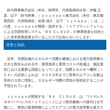
鈴与商事株式会社（本社：静岡市、代表取締役社長：伊藤 正
彦、以下「鈴与商事」）とｃｙｎａｐｓ株式会社（本社：東京都
墨田区、代表取締役：岩屋 雄介、以下「ｃｙｎａｐｓ」）は、こ
の度、ｃｙｎａｐｓが開発・提供する、ＩｏＴプラットフォーム
による空調管理システム「ＢＡ ＣＬＯＵＤ」の事業推進を目的と
した資本業務提携を行いましたのでお知らせいたします。
背景と目的
近年、空調設備のエネルギー消費が建物における電力使用量の
大きな割合を占める中、環境負荷と運用コストの低減は、施設運
営における重要な課題となっています。国際エネルギー機関（Ｉ
ＥＡ）の試算によれば、２０５０年までに世界のエアコン台数は
現在の３倍に増加し、エネルギー消費の増加が深刻化することが
予想されています。
ｃｙｎａｐｓが開発する「ＢＡ ＣＬＯＵＤ」は、ワイヤレス
＆サーバーレスのＩｏＴユニットにより既存建物への後付けを可
能にし、換気の最適制御によってエアコンの電力使用量を最大５