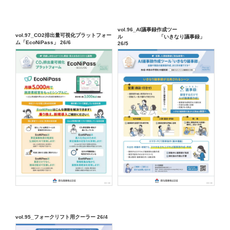
vol.96_AI議事録作成ツー
vol.97_CO2排出量可視化プラットフォー
ル 「いきなり議事録」
ム「EcoNiPass」 26/6
26/5
vol.95_フォークリフト用クーラー 26/4