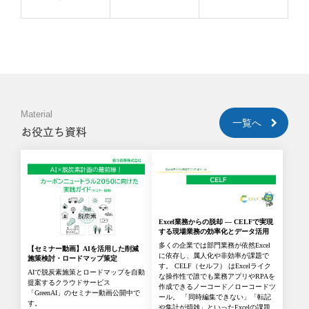
Material
一覧へ
お役立ち資料
Excel業務からの脱却 ― CELFで実現
する現場業務の効率化とデータ活用
多くの企業では部門業務が依然Excel
【セミナー動画】AIを活用した削減
に依存し、属人化や非効率が課題で
施策検討・ロードマップ策定
す。 CELF（セルフ） はExcelライク
AIで脱炭素施策とロードマップを自動
な操作性で誰でも業務アプリやRPAを
提案するクラウドサービス
作成できるノーコード／ローコードツ
「GreenAI」のセミナー動画公開中で
ール。 「同時編集できない」「転記
す。
や集計が煩雑」といったExcelの課題