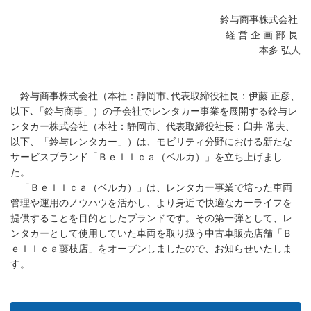
鈴与商事株式会社
経 営 企 画 部 長
本多 弘人
鈴与商事株式会社（本社：静岡市､代表取締役社長：伊藤 正彦、
以下､「鈴与商事」）の子会社でレンタカー事業を展開する鈴与レ
ンタカー株式会社（本社：静岡市、代表取締役社長：臼井 常夫、
以下、「鈴与レンタカー」）は、モビリティ分野における新たな
サービスブランド「Ｂｅｌｌｃａ（ベルカ）」を立ち上げまし
た。
「Ｂｅｌｌｃａ（ベルカ）」は、レンタカー事業で培った車両
管理や運用のノウハウを活かし、より身近で快適なカーライフを
提供することを目的としたブランドです。その第一弾として、レ
ンタカーとして使用していた車両を取り扱う中古車販売店舗「Ｂ
ｅｌｌｃａ藤枝店」をオープンしましたので、お知らせいたしま
す。