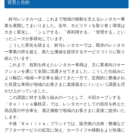
背景と目的
鈴与レンタカーは、これまで地域の移動を支えるレンタカー事
業を展開してまいりました。近年、モビリティを取り巻く環境は
大きく変化し、「シェアする」「再利用する」「管理する」とい
ったニーズが多様化しています。
こうした変化を踏まえ、鈴与レンタカーでは、既存のレンタカ
ー事業の枠を超え、新たな価値を提供するサービスづくりに取り
組んでいます。
これまで、役割を終えたレンタカー車両は、主に業者向けオー
クションを通じて全国に流通させてきました。こうした仕組みに
より幅広い地域へ中古車を届けてきた一方で、定期的に整備され
た良質な車両が地域のお客さまに直接届きにくいという課題も浮
かび上がっていました。
この課題に対する取り組みの一つとして、今回オープンする
「Ｂｅｌｌｃａ藤枝店」では、レンタカーとしての役目を終えた
高品質の中古車を、適正価格で地域のお客さまに直接ご提供いた
します。
今後「Ｂｅｌｌｃａ」ブランドでは、販売後の点検・整備など
アフターサービスの拡充に加え、カーライフや移動をより快適に