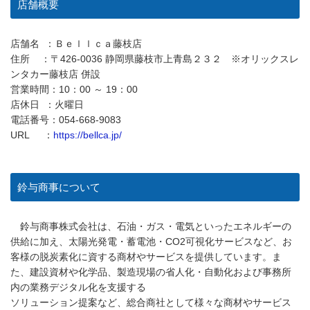
店舗概要
店舗名 ：Ｂｅｌｌｃａ藤枝店
住所 ：〒426-0036 静岡県藤枝市上青島２３２ ※オリックスレ
ンタカー藤枝店 併設
営業時間：10：00 ～ 19：00
店休日 ：火曜日
電話番号：054-668-9083
URL ：
https://bellca.jp/
鈴与商事について
鈴与商事株式会社は、石油・ガス・電気といったエネルギーの
供給に加え、太陽光発電・蓄電池・CO2可視化サービスなど、お
客様の脱炭素化に資する商材やサービスを提供しています。ま
た、建設資材や化学品、製造現場の省人化・自動化および事務所
内の業務デジタル化を支援する
ソリューション提案など、総合商社として様々な商材やサービス