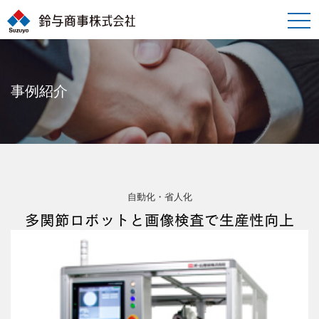
toggle
naviga
事例紹介
自動化・省人化
多関節ロボットと画像検査で生産性向上