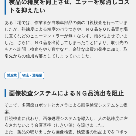
検品の精度を向上させ、エラーを解消しコス
トを抑えたい
ある工場では、作業者が自動車部品の傷の目視検査を行っていま
したが、熟練度による精度のバラつきや、ＮＧ品をＯＫ品置き場
に置くなどのヒューマンエラーが無くならず、頭を悩ませていま
した。さらに、ＮＧ品を出荷してしまったことにより、取引先の
もとへ訪問し検査をやり直すなど、余計な出費の発生に加え、取
引先からの信用も落としてしまっていました。
製造業
物流・運輸業
画像検査システムによるＮＧ品流出を阻止
そこで、多関節ロボットとカメラによる画像検査システムをご提
案。
目視検査に代わり、画像処理システムを導入し、人の熟練度に左
右されないよう合否基準（しきい値）を設けました。
また、製品の取り出しから画像検査、検査後の出品までをロボッ