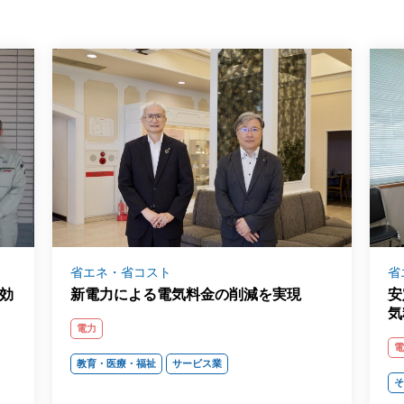
省エネ・省コスト
省
効
新電力による電気料金の削減を実現
安
気
電力
教育・医療・福祉
サービス業