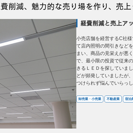
で経費削減、魅力的な売り場を作り、売上
経費削減と売上ア
小売店舗を経営するC社様
て店内照明の間引きなど
まい、商品の見栄えが悪
で、最小限の投資で従来
きるＬＥＤを探していま
どが頻発していましたが
つけられず悩んでいらっ
卸売業・小売業
不動産業
宿泊