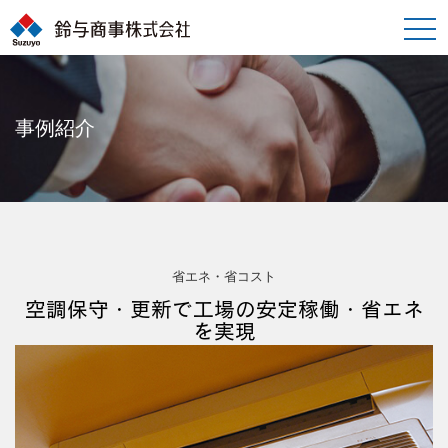
toggle
naviga
事例紹介
省エネ・省コスト
空調保守・更新で工場の安定稼働・省エネ
を実現