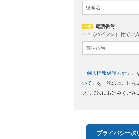
電話番号
任意
"−"（ハイフン）付でご
「個人情報保護方針」
、
いて」
を一読の上、同意
クして次にお進みくださ