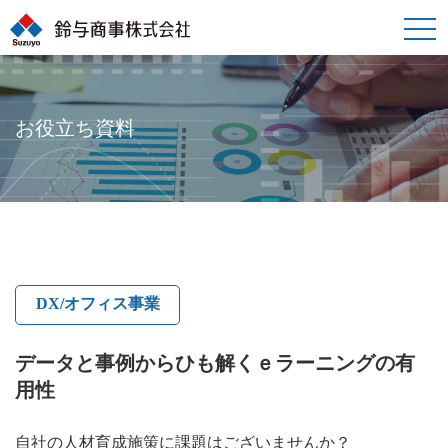
toggle
naviga
お役立ち資料
DX/オフィス事業
データと事例からひも解くｅラーニングの有
用性
自社の人材育成施策に課題はございませんか？