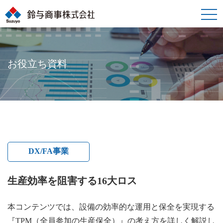
toggle
naviga
お役立ち資料
DX/FA事業
生産効率を阻害する16大ロス
本コンテンツでは、設備の効率的な運用と保全を実現する
『TPM（全員参加の生産保全）』の考え方を詳しく解説し