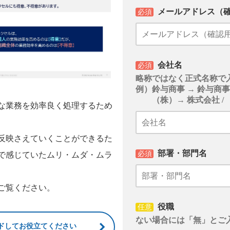
メールアドレス（
必須
会社名
必須
略称ではなく正式名称で
例）鈴与商事 → 鈴与商
（株）→ 株式会社 / 
な業務を効率良く処理するため
反映さえていくことができるた
部署・部門名
必須
で感じていたムリ・ムダ・ムラ
ご覧ください。
役職
任意
ない場合には「無」とご
ドしてお役立てください