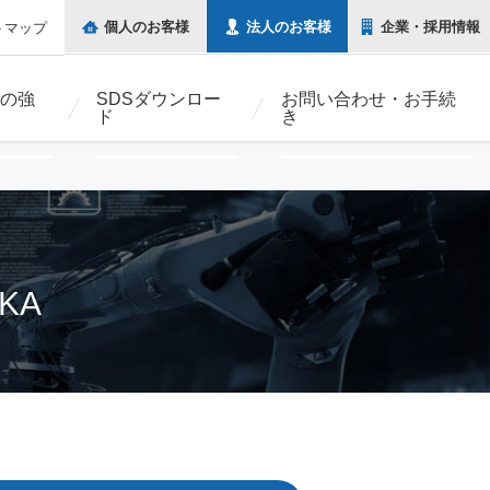
個人の
お客様
法人の
お客様
企業・
採用情報
トマップ
の強
SDSダウンロー
お問い合わせ・お手続
ド
き
KA