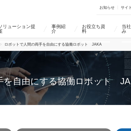
お知らせ
サイ
ソリューション提
事例紹
お役立ち資
当社
案
介
料
み
ロボットで人間の両手を自由にする協働ロボット JAKA
を自由にする協働ロボット JA