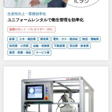
生産性向上・業務効率化
ユニフォームレンタルで衛生管理を効率化
協働ロボット・パレタイザー（FA）
鉱業
土木・建設業
製造業
電気・ガス・熱供給
物流・運輸業
卸売業・小売業
金融・保険業
不動産業
宿泊業・飲食業
教育・医療・福祉
サービス業