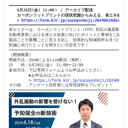
　　6月28日(金) 11:00～ / アーカイブ配信

　　カーボンフットプリントの現状把握からみえる、省エネ改善抽
　　>
 https://form.k3r.jp/suzuyoshoji/20240628dxsdsw
━━━━━━━━━━━━━━━━━━━━━━━━━━━━━━━━━━━━━━

本セミナーは、カーボンフットプリント（CFP）対応の最新動向と

自動車業界における省エネ改善に向けたポイントと事例をご紹介し
製品ごとや重機ごとに見える化し、効果的な削減箇所を見つけたい
削減に向けたヒントを聞きたい方必見です！

=================================================

［開催概要］

開催方法：ZoomによるLive配信（無料）

日　　時：6月28日(金)　11:00〜12:00 

参加方法：下記専用フォームよりお申込みください。

　　　　　▶お申込みはこちらから

　　　　　> 
https://form.k3r.jp/suzuyoshoji/20240628d
その他　：アンケート回答者には登壇資料をプレゼント！
