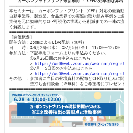
　　カーボンフットプリント最新動向 - CFPの効率的な算出と取
━━━━━━━━━━━━━━━━━━━━━━━━━━━━━━━━━━━━━━

本セミナーは、カーボンフットプリント（CFP）対応の最新動向と

自動車業界、製造業、食品業界での実際の取り組み事例をご紹介し
実例を元に効率的なCFP可視化の実現から削減までの一連の流れを
く解説します。

=================================================

［開催概要］

開催方法：ZoomによるLive配信（無料）

日　　時：➀6月26日(水)　➁7月5日(金)　11:00〜12:00 

参加方法：下記専用フォームよりお申込みください。

　　　　　➀6月26日回のお申込みはこちら

　　　　　> 
https://us06web.zoom.us/webinar/register/
　　　　　➁7月  5日回のお申込みはこちら

　　　　　> 
https://us06web.zoom.us/webinar/register/
その他　：参加者に当日の登壇資料の配布とCFP取り組みに関する

　　　　　壁打ち会相談会（※無料）をご希望者にプレゼント！
