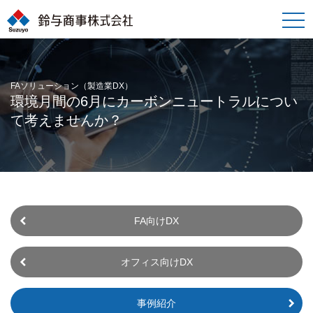
toggle
naviga
FAソリューション（製造業DX）
環境月間の6月にカーボンニュートラルについ
て考えませんか？
FA向けDX
オフィス向けDX
事例紹介